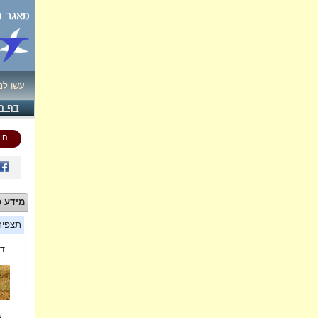
עשו לנ
דף ה
הו
מידע כ
תצפי
די
ש