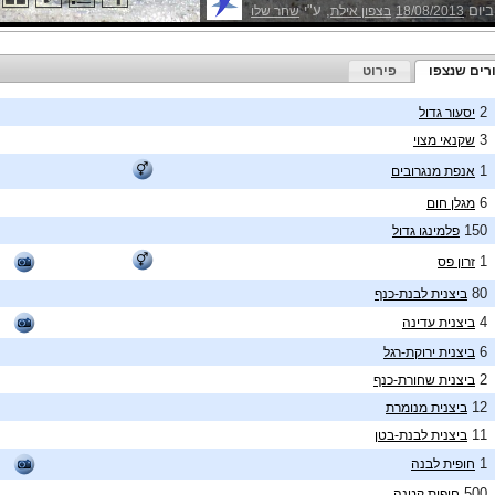
ביום
, ע"י
18/08/2013
בצפון אילת
שחר שלו
רים שנצפו
פירוט
2
יסעור גדול
3
שקנאי מצוי
1
אנפת מנגרובים
6
מגלן חום
150
פלמינגו גדול
1
זרון פס
80
ביצנית לבנת-כנף
4
ביצנית עדינה
6
ביצנית ירוקת-רגל
2
ביצנית שחורת-כנף
12
ביצנית מנומרת
11
ביצנית לבנת-בטן
1
חופית לבנה
500
חופית קטנה