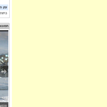
זמן ה
בתצפי
תמונות
חרמשי