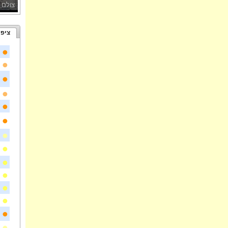
צולם 
ציפו