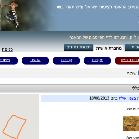
ו לייק, והצטרפו לדף הפייסבוק של המאגר!
בית
תצוגת נתונים
מחברת אישית
כניסה
ספת תצפית
מקומות
קבוצות
אנשים
ציפורים
שיתוף
ללי
ת
ביום
18/08/2013
בצפון אילת
ווח של:
חר שלו