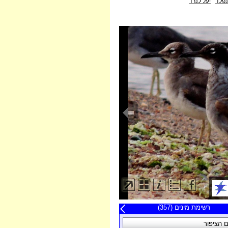
נפלד
יעל לנרד
20 תצפיות אחרונות
רשימת מינים (357)
פה
 הציפור
תאריך