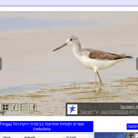
 ירוקת-רגל
ביום
, ע"י
02/01/2016
בעכו
רעי סגלי
עשרים תצפיות אחרונות בביצנית ירוקת-רגל (inga
פוצה
nebularia)
תאריך
תצפית
צופה