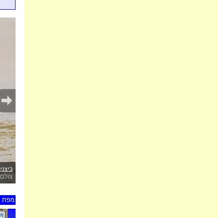
ביצנית
צולם 
מפת ת