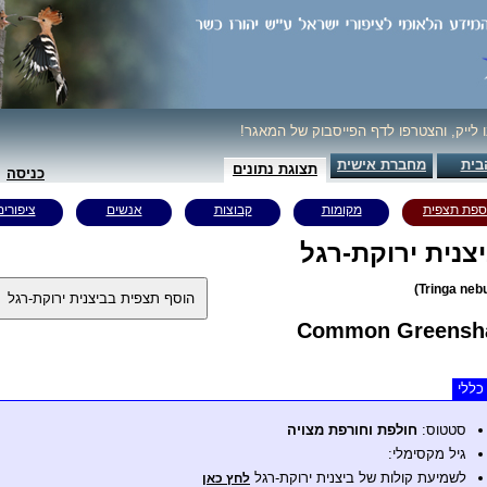
ו לייק, והצטרפו לדף הפייסבוק של המאגר!
בית
מחברת אישית
תצוגת נתונים
כניסה
ספת תצפית
מקומות
קבוצות
אנשים
ציפורים
צנית ירוקת-רגל
Common Greensh
כללי
סטטוס:
חולפת וחורפת מצויה
גיל מקסימלי:
לשמיעת קולות של ביצנית ירוקת-רגל
לחץ כאן