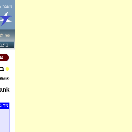
עשו לנ
דף ה
הו
בי
(Tringa nebularia)
ank
מידע 