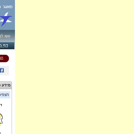
עשו לנ
דף ה
הו
מידע כ
תצפי
די
ש