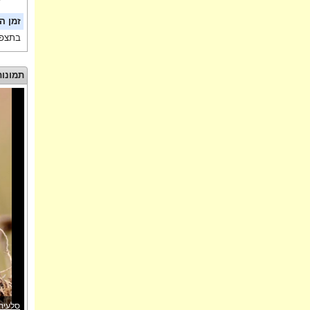
זמן ה
בתצפי
תמונות
סלעית 