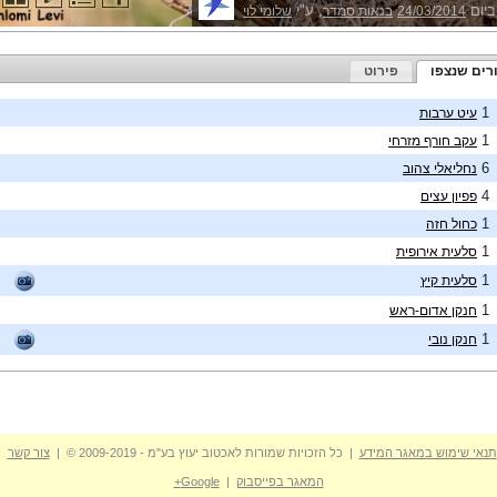
ביום
, ע"י
24/03/2014
בנאות סמדר
שלומי לוי
רים שנצפו
פירוט
1
עיט ערבות
1
עקב חורף מזרחי
6
נחליאלי צהוב
4
פפיון עצים
1
כחול חזה
1
סלעית אירופית
1
סלעית קיץ
1
חנקן אדום-ראש
1
חנקן נובי
תנאי שימוש במאגר המידע
| כל הזכויות שמורות לאכטוב יעוץ בע"מ - 2009-2019 © |
צור קשר
המאגר בפייסבוק
|
Google+