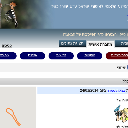
ו לייק, והצטרפו לדף הפייסבוק של המאגר!
בית
תצוגת נתונים
מחברת אישית
כניסה
ספת תצפית
מקומות
קבוצות
אנשים
ציפורים
שיתוף
ללי
ת
ביום
24/03/2014
בנאות סמדר
ווח של:
לומי לוי