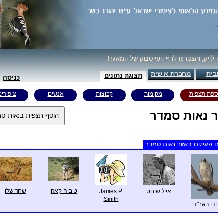
ו לייק, והצטרפו לדף הפייסבוק של המאגר!
בית
מחברת אישית
תצוגת נתונים
כניסה
ספת תצפית
מקומות
קבוצות
אנשים
ציפורים
ר נאות סמדר
 פעילים באזור נאות סמדר
טוביה קאהן
שחר שלו
אייל שוחט
James P.
Smith
ודו ראב"ד