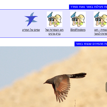
ת פעילות באזור נאות סמדר
פית - חוג
BirdFinders
חוג הצפרות של
עפים על המדע
רות לנוער
ברק גרניט
ת מהמינים שנצפו באזור