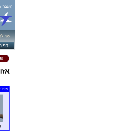
עשו לנ
דף ה
הו
אזו
צפרים
ד