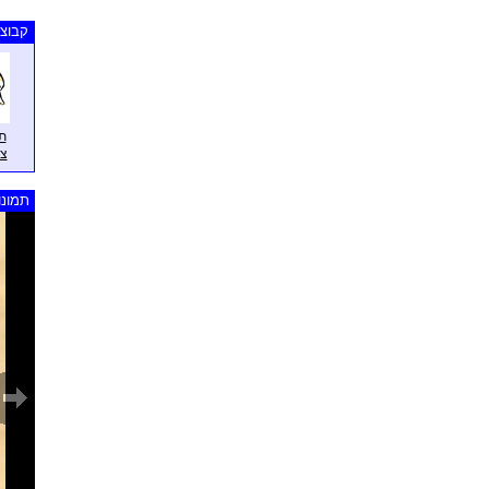
קבוצו
תצ
צפ
תמונו