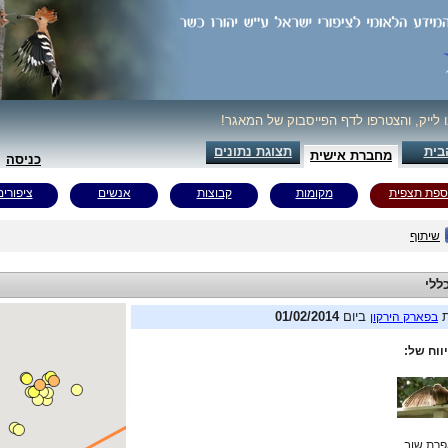
ו לייק, והצטרפו לדף הפייסבוק של המאגר!
בית
תצוגת נתונים
מחברת אישית
כניסה
ספת תצפית
מקומות
קבוצות
אנשים
ציפורים
שיתוף
ללי
ת
ביום
01/02/2014
בפארק הירקון
ווח של:
רת שוב