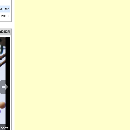
זמן ה
בתצפי
תמונות
דררה