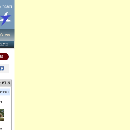
עשו לנ
דף ה
הו
מידע כ
תצפי
די
אפ