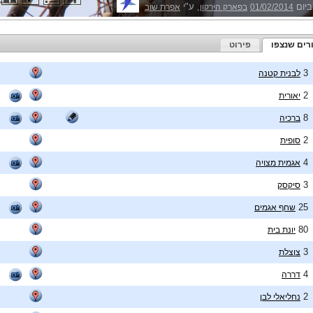
ביום
, ע"י
01/02/2014
בפארק הירקון
אפרת שוב
רים שנצפו
פירוט
3
לבנית קטנה
2
יאורית
8
ברכיה
2
סופית
4
אגמית מצויה
3
סיקסק
25
שחף אגמים
80
יונת בית
3
צוצלת
4
דררה
2
נחליאלי לבן