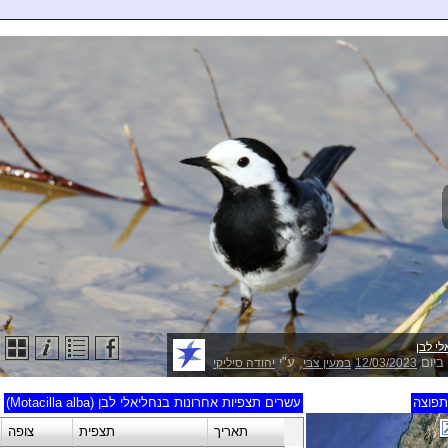
לי לבן
ביום
, ע"י
12/03/2023
במעין צבי
יהודה סיליקי
פוצה
עשרים תצפיות אחרונות בנחליאלי לבן (Motacilla alba)
תאריך
תצפית
צופה