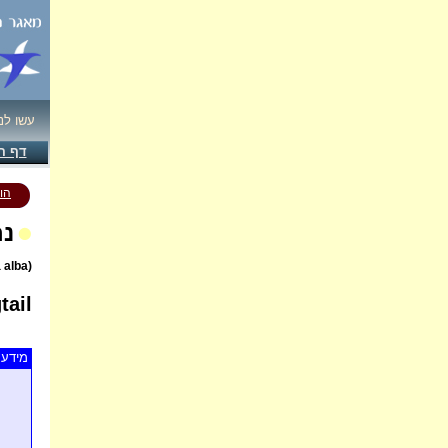
עשו לנ
דף ה
הו
נח
(Motacilla alba)
tail
מידע 