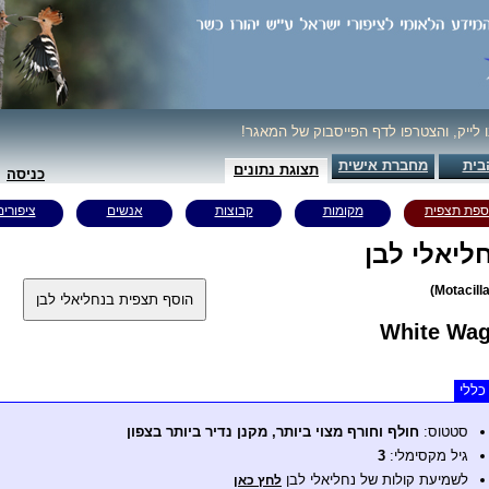
ו לייק, והצטרפו לדף הפייסבוק של המאגר!
בית
מחברת אישית
תצוגת נתונים
כניסה
ספת תצפית
מקומות
קבוצות
אנשים
ציפורים
ליאלי לבן
White Wag
כללי
סטטוס:
חולף וחורף מצוי ביותר, מקנן נדיר ביותר בצפון
גיל מקסימלי:
3
לשמיעת קולות של נחליאלי לבן
לחץ כאן