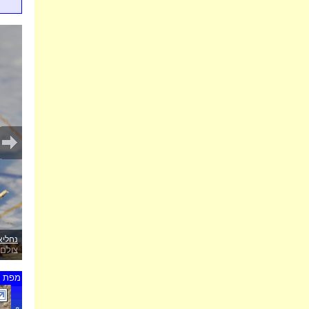
נחליא
צולם 
מפת ת