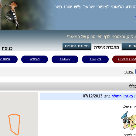
ו לייק, והצטרפו לדף הפייסבוק של המאגר!
בית
תצוגת נתונים
מחברת אישית
כניסה
ספת תצפית
מקומות
קבוצות
אנשים
ציפורים
שיתוף
ללי
ת
ביום
07/12/2013
באגמון החולה
ווח של:
די לייבה