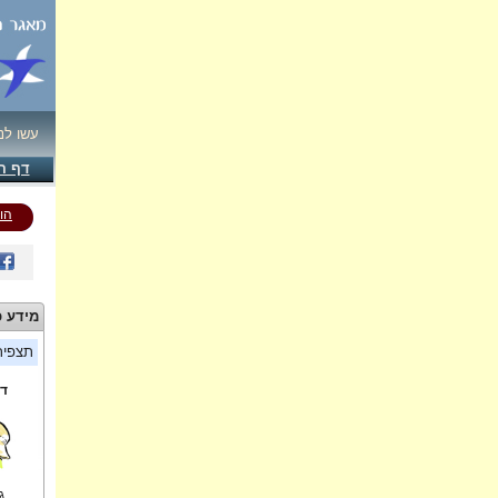
עשו לנ
דף ה
הו
מידע כ
תצפי
די
ג