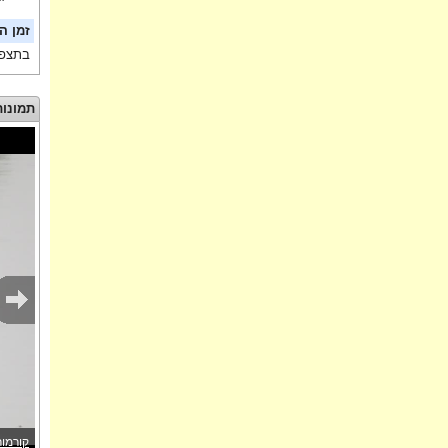
זמן ה
בתצפי
תמונות
קורמור