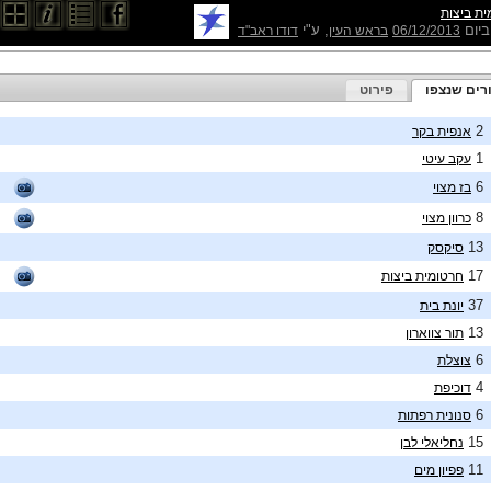
ת ביצות
ביום
, ע"י
06/12/2013
בראש העין
דודו ראב"ד
רים שנצפו
פירוט
2
אנפית בקר
1
עקב עיטי
6
בז מצוי
8
כרוון מצוי
13
סיקסק
17
חרטומית ביצות
37
יונת בית
13
תור צווארון
6
צוצלת
4
דוכיפת
6
סנונית רפתות
15
נחליאלי לבן
11
פפיון מים