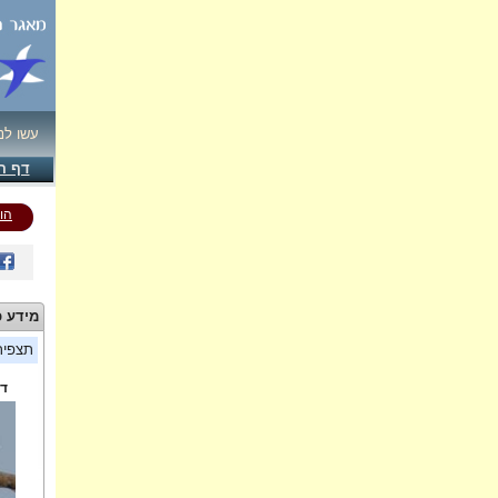
עשו לנ
דף ה
הו
מידע כ
תצפי
די