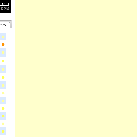
חרטומי
צולם 
ציפו