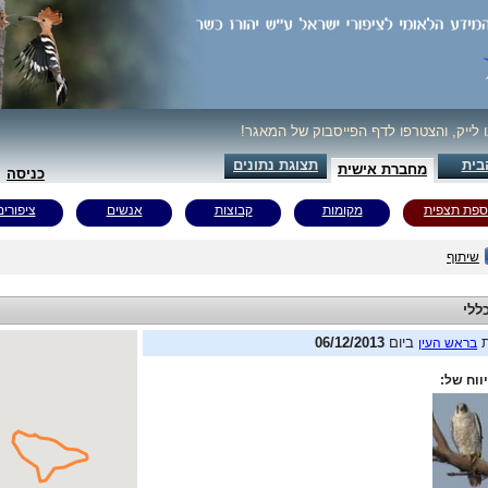
ו לייק, והצטרפו לדף הפייסבוק של המאגר!
בית
תצוגת נתונים
מחברת אישית
כניסה
ספת תצפית
מקומות
קבוצות
אנשים
ציפורים
שיתוף
ללי
ת
ביום
06/12/2013
בראש העין
ווח של: