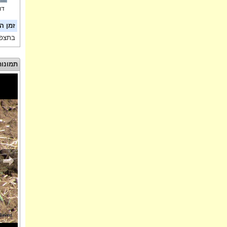
דו
זמן ה
בתצפי
תמונות