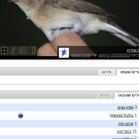
 גמדית
ביום
, ע"י
22/10/2013
בירוחם
מרכז דוכיפת
רים שנצפו
פירוט
רים שטובעו
פירוט
3
פפיון עצים
1
בולבול ממושקף
1
אדום חזה
21
כחול חזה