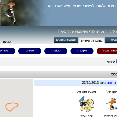
ו לייק, והצטרפו לדף הפייסבוק של המאגר!
בית
תצוגת נתונים
מחברת אישית
כניסה
ספת תצפית
מקומות
קבוצות
אנשים
ציפורים
שיתוף
ללי
ביום
22/10/2013
בירוחם
ווח של:
מטבע אחראי:
ז דוכיפת
יורם צביק