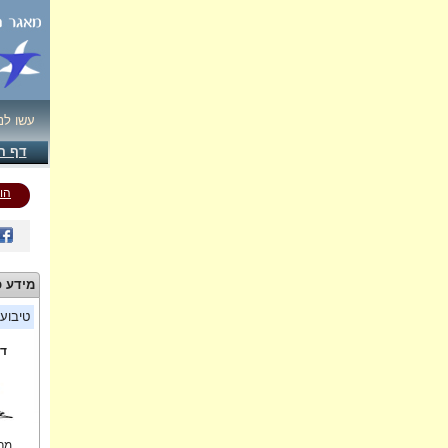
עשו לנ
דף ה
הו
מידע כ
טיבוע
די
מרכ