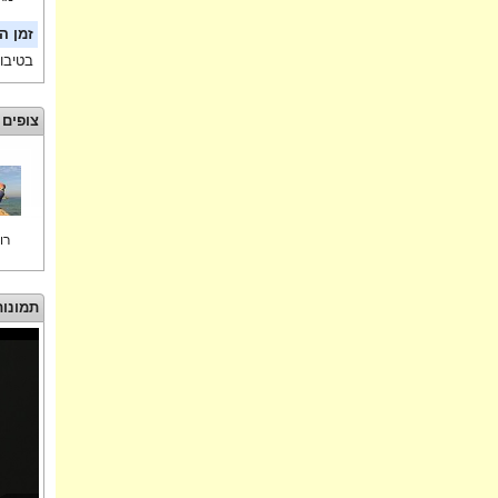
זמן ה
בטיבו
צופים 
רו
תמונות