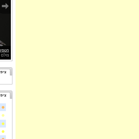
חטפית
צולם 
ציפו
ציפו