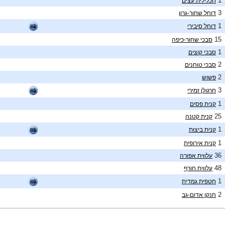
1
חכלילית עצים
3
דוחל שחור-גרון
1
דוחל סיבירי
15
סבכי שחור-כיפה
1
סבכי קוצים
2
סבכי טוחנים
2
פשוש
3
חרגולן זמירי
1
קנית פסים
25
קנית קטנה
1
קנית ביצות
1
קנית אירופית
36
עלווית אפורה
48
עלווית חורף
1
חטפית גמדית
2
חנקן אדום-גב