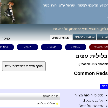
ו לייק, והצטרפו לדף הפייסבוק של המאגר!
בית
מחברת אישית
תצוגת נתונים
כניסה
ספת תצפית
מקומות
קבוצות
אנשים
ציפורים
לילית עצים
Common Redst
כללי
סטטוס:
חולפת מצויה
מינים דומים
גיל מקסימלי:
2
חכלילית סלעים
לשמיעת קולות של