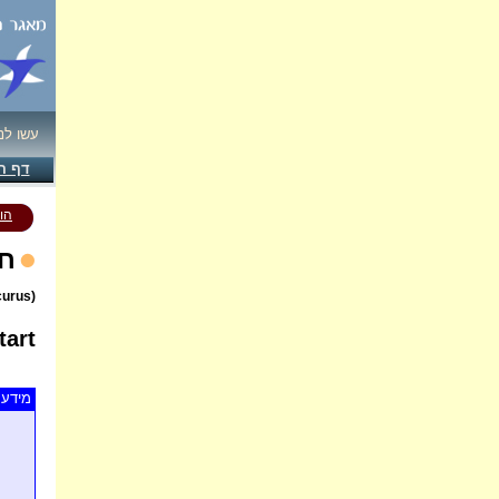
עשו לנ
דף ה
הו
חכ
(Phoenicurus phoenicurus)
art
מידע 