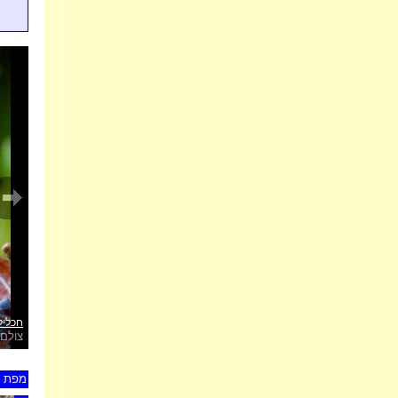
חכליל
צולם 
מפת ת