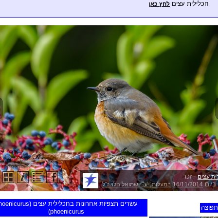
חכלילית עצים
לחץ כאן
- זכר
ית עצים
ביום
, ע"י
16/11/2014
במעלות
שמואל הלוי ז"ל
עשרים תצפיות אחרונות בחכלילית עצים (urus
פוצה
phoenicurus)