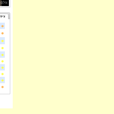
צולם 
ציפו