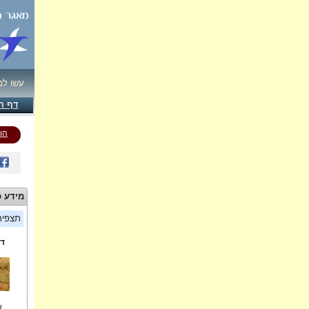
עשו לנ
דף ה
הו
מידע כ
תצפי
די
ש