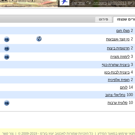
ביום
, ע"י
19/09/2013
ביוטבתה
שחר שלו
רים שנצפו
פירוט
2
מגלן חום
2
נץ קצר-אצבעות
2
חרטומית ביצות
3
לימוזה מצויה
3
ביצנית שחורת-כנף
4
ביצנית לבנת-בטן
2
חופית אלפינית
14
לוחם
100
נחליאלי צהוב
10
סלעית ערבות
תנאי שימוש במאגר המידע
| כל הזכויות שמורות לאכטוב יעוץ בע"מ - 2009-2019 © |
צור קשר