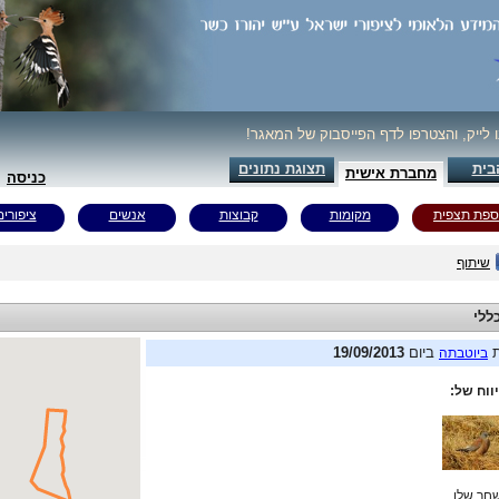
ו לייק, והצטרפו לדף הפייסבוק של המאגר!
בית
תצוגת נתונים
מחברת אישית
כניסה
ספת תצפית
מקומות
קבוצות
אנשים
ציפורים
שיתוף
ללי
ת
ביום
19/09/2013
ביוטבתה
ווח של:
חר שלו