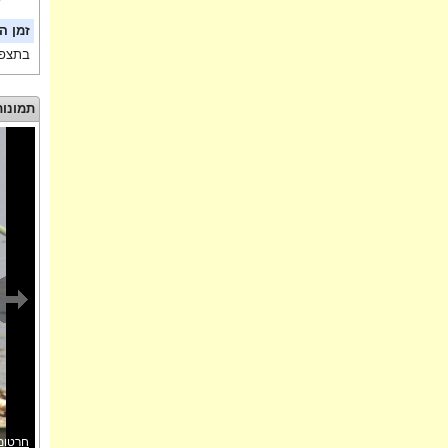
זמן ה
בתצפי
תמונות
חרטומי