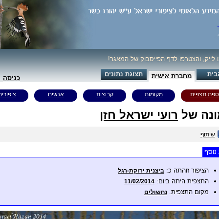
ו לייק, והצטרפו לדף הפייסבוק של המאגר!
בית
תצוגת נתונים
מחברת אישית
כניסה
ספת תצפית
מקומות
קבוצות
אנשים
ציפורים
נה של
רועי ישראל חזן
שיתוף
נוסף
הציפור זוהתה כ:
ביצנית ירוקת-רגל
התצפית היתה ביום:
11/02/2014
מקום התצפית:
נחשולים