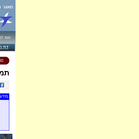
עשו לנ
דף ה
הו
תמו
מידע 