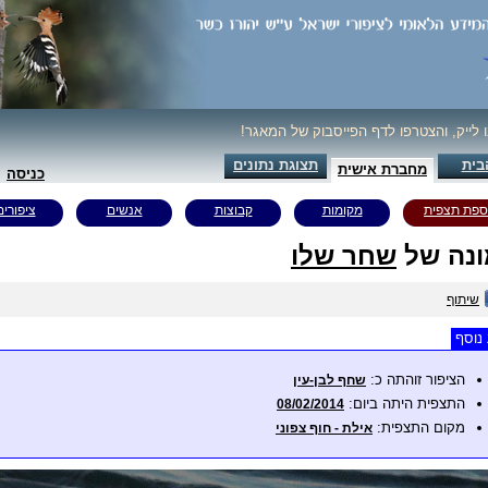
ו לייק, והצטרפו לדף הפייסבוק של המאגר!
בית
תצוגת נתונים
מחברת אישית
כניסה
ספת תצפית
מקומות
קבוצות
אנשים
ציפורים
נה של
שחר שלו
שיתוף
נוסף
הציפור זוהתה כ:
שחף לבן-עין
התצפית היתה ביום:
08/02/2014
מקום התצפית:
אילת - חוף צפוני