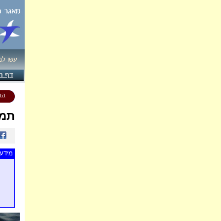
עשו לנ
דף ה
הו
תמו
מידע 