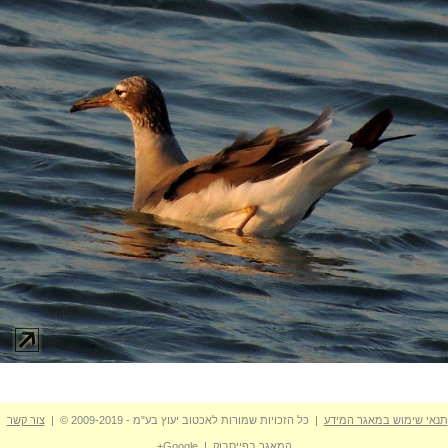
תנאי שימוש במאגר המידע
| כל הזכויות שמורות לאכטוב יעוץ בע"מ - 2009-2019 © |
צור קשר
המאגר בפייסבוק
|
Google+