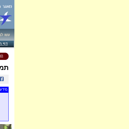
עשו לנ
דף ה
הו
תמו
מידע 