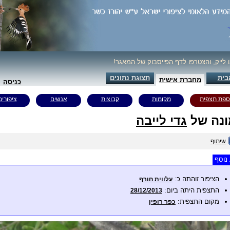
ו לייק, והצטרפו לדף הפייסבוק של המאגר!
בית
תצוגת נתונים
מחברת אישית
כניסה
ספת תצפית
מקומות
קבוצות
אנשים
ציפורים
נה של
גדי לייבה
שיתוף
נוסף
הציפור זוהתה כ:
עלווית חורף
התצפית היתה ביום:
28/12/2013
מקום התצפית:
כפר רופין