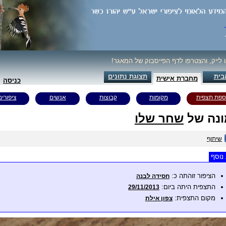
ו לייק, והצטרפו לדף הפייסבוק של המאגר!
בית
תצוגת נתונים
מחברת אישית
כניסה
ספת תצפית
מקומות
קבוצות
אנשים
ציפורים
נה של
שחר שלו
שיתוף
נוסף
הציפור זוהתה כ:
חסידה לבנה
התצפית היתה ביום:
29/11/2013
מקום התצפית:
צפון אילת