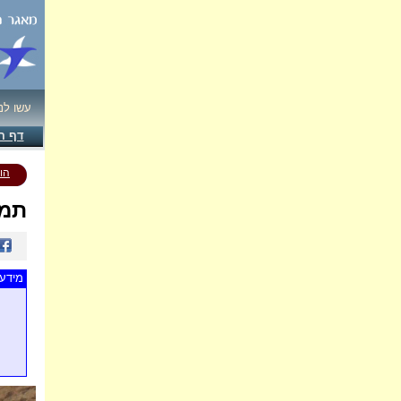
עשו לנ
דף ה
הו
תמו
מידע 