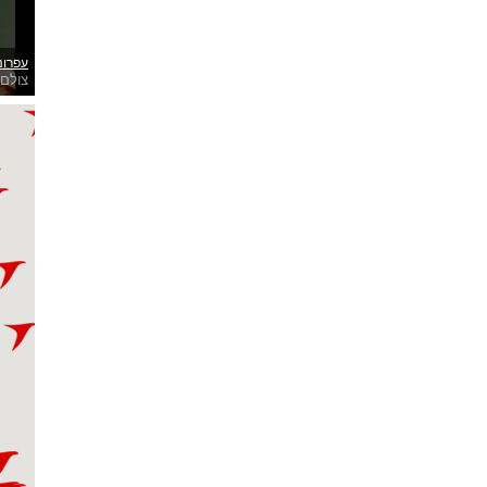
עפרוני
צולם 