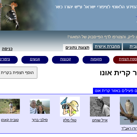
ו לייק, והצטרפו לדף הפייסבוק של המאגר!
בית
מחברת אישית
תצוגת נתונים
כניסה
ספת תצפית
מקומות
קבוצות
אנשים
ציפורים
ר קרית אונו
 פעילים באזור קרית אונו
סילבי ברוך
טוביה קאהן
אייל שוחט
טולי מלק
ודו ראב"ד