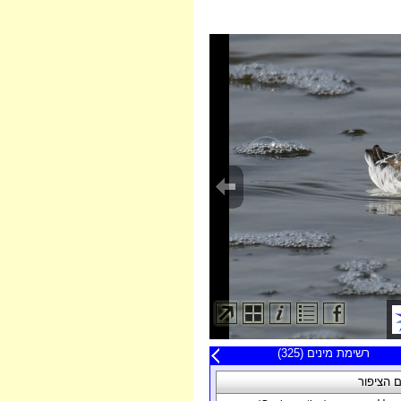
20 תצפיות אחרונות
רשימת מינים (325)
פה
 הציפור
תאריך