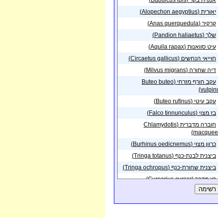
אנפית בקר (Bubulcus ibis)
פית בנקודה באזור
23/09/2017
ות מנשה
יאורית (Alopechon aegyptius)
פית באזור
חצרים
24/06/2017
קרקיר (Anas querquedula)
פית בנקודה באזור
שלך (Pandion haliaetus)
24/06/2017
ת חובב
עיט סוואנות (Aquila rapax)
פית בנקודה באזור
30/12/2016
ות הנגב
חוייאי הנחשים (Circaetus gallicus)
פית באזור
דיה שחורה (Milvus migrans)
צאלים
23/07/2016
פית באזור
צאלים
עקב חורף מזרחי (Buteo buteo
23/07/2016
vulpinu
פית באזור
צאלים
23/07/2016
עקב עיטי (Buteo rufinus)
פית באזור
צאלים
14/06/2015
בז מצוי (Falco tinnunculus)
חוברה מדברית (Chlamydotis
macqueen
כרוון מצוי (Burhinus oedicnemus)
ביצנית לבנת-כנף (Tringa totanus)
ביצנית שחורת-כנף (Tringa ochropus)
רץ מדבר (Cursorius cursor)
מירומית לבנת-כנף (Chlidonias
leucopteru
קטה חדת-זנב (Pterocles alchata)