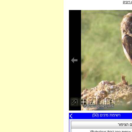
 רזניק
20 תצפיות אחרונות
רשימת מינים (50)
פה
 הציפור
תאריך