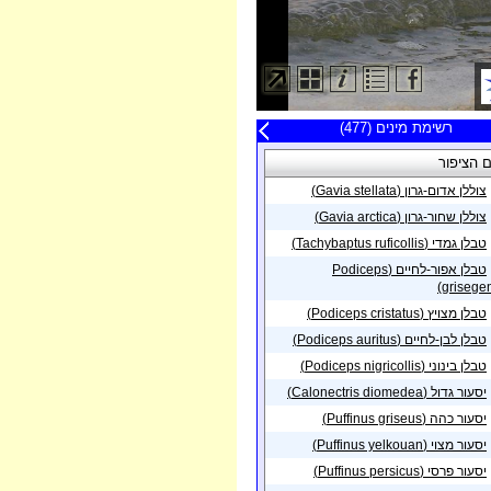
20 תצפיות אחרונות
רשימת מינים (477)
פה
 הציפור
תאריך
צוללן אדום-גרון (Gavia stellata)
פית בנקודה באזור
12/10/2021
ש העין
צוללן שחור-גרון (Gavia arctica)
13/08/2021
גבולות
פית באזור
טבלן גמדי (Tachybaptus ruficollis)
פית באזור
אילת -
טבלן אפור-לחיים (Podiceps
21/07/2021
grisegen
ף צפוני
פית באזור
טבלן מצויץ (Podiceps cristatus)
שדה
01/05/2021
יהו
טבלן לבן-לחיים (Podiceps auritus)
פית באזור
מערב
14/04/2021
טבלן בינוני (Podiceps nigricollis)
ושלים
יסעור גדול (Calonectris diomedea)
פית בנקודה באזור
27/01/2021
ון תל אביב
יסעור כהה (Puffinus griseus)
פית באזור
יסעור מצוי (Puffinus yelkouan)
אילת -
22/10/2020
ף צפוני
יסעור פרסי (Puffinus persicus)
פית באזור
הים מול