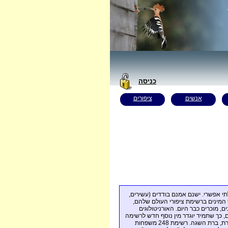
כניסה
אנשים
ציפורים
לתי אפשרי. ישנם אמנם בודדים (עשירים
באים בימים, ברי-מזל, מושאי קינאה...), שחצו את רף 9,000 המינים ברשימת ציפורי העולם שלהם,
רוכה דרכם להשלמת רשימתם. יותר מ-10,800 מינים, מוכרים כבר היום. האורניטולוגים
, כך שתמיד יוגדר מין נוסף חדש לרשימה
הבלתי מושגת. לכן, בחרתי להתמקד ברשימה נבחרת, מקוצרת, ברת השגה. רשימת 248 משפחות