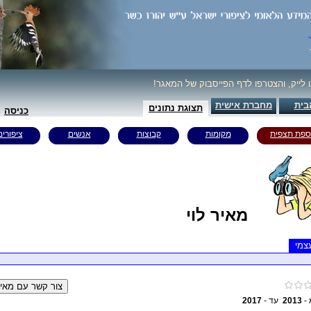
נו לייק, והצטרפו לדף הפייסבוק של המאגר
בית
מחברת אישית
תצוגת נתונים
כניסה
ספת תצפית
מקומות
קבוצות
אנשים
ציפורים
מאיר לוי
צמי
2017
עד -
2013
 מ