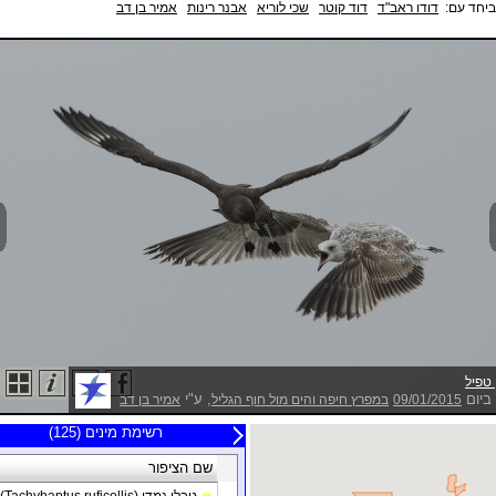
 ביחד עם
דודו ראב"ד
דוד קוטר
שכי לוריא
אבנר רינות
אמיר בן דב
טפיל
ביום
, ע"י
אמיר בן דב
במפרץ חיפה והים מול חוף הגליל
09/01/2015
20 תצפיות אחרונות
רשימת מינים (125)
צופה
שם הציפור
תאריך