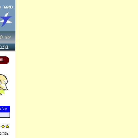
עשו ל!
דף ה
הו
על ע
צפר -