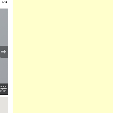
צופה:
חמסן 
צולם 