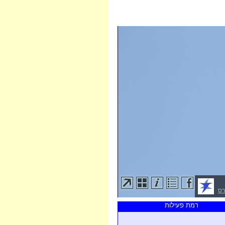
רס
רמת פעילות