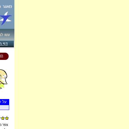
עשו ל!
דף ה
הו
על ע
צפר -