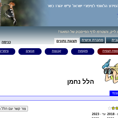
נו לייק, והצטרפו לדף הפייסבוק של המאגר
בית
מחברת אישית
תצוגת נתונים
כניסה
ספת תצפית
מקומות
קבוצות
אנשים
ציפורים
הלל נחמן
צמי
2023
עד -
2018
 מ