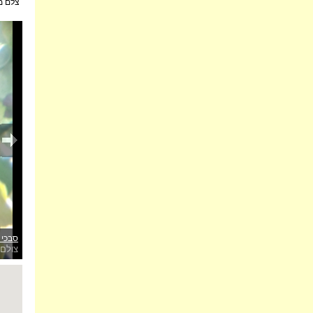
צלם -
סבכי 
צולם 