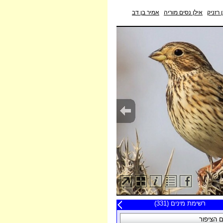
ן רזניק
אילן נסים מוריה
אמיר בן דב
20 תצפיות אחרונות
רשימת מינים (331)
פה
 הציפור
תאריך