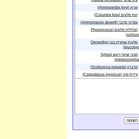
עיט שחור (Aquila verreauxii)
פית בנקודה באזור
23/12/2013
י אילת צפוניים
קורא (Ammoperdix heyi)
יונת סלעים (Columba livia)
עפרוני מדבר (Ammomanes deserti)
חכלילית סלעים (Phoenicurus
ochruro
סלעית שחורת-בטן (Oenanthe
leucopyg
סבכי שחור-ראש (Sylvia
melanocephal
מדברון (Scotocerca inquieta)
ורדית סיני (Carpodacus synoicus)