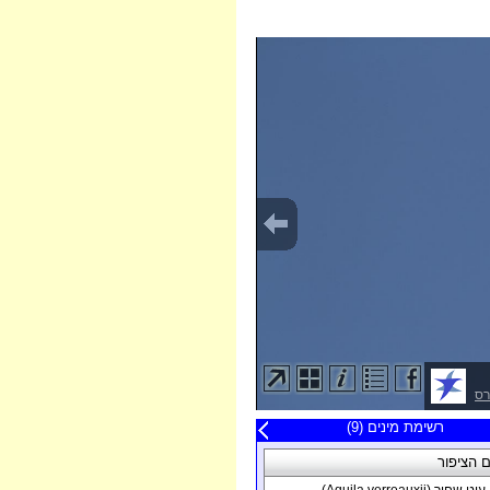
רס
20 תצפיות אחרונות
רשימת מינים (9)
פה
 הציפור
תאריך