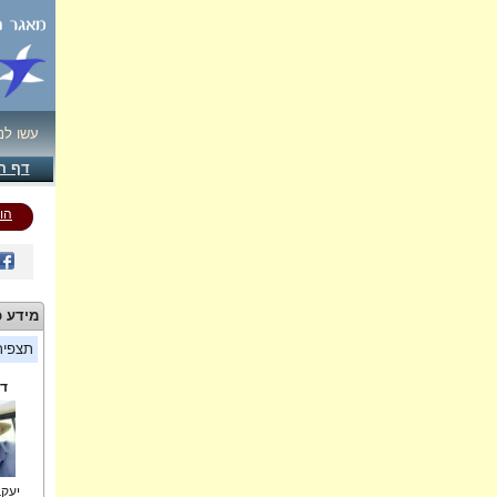
עשו לנ
דף ה
הו
מידע כ
תצפי
די
יעקב