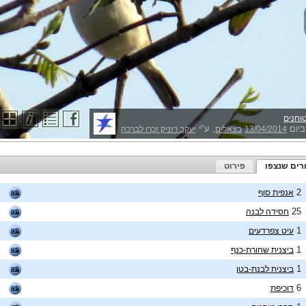
וחנים
ביום
, ע"י
13/04/2014
בצאלים
יעקב רזניק זכרו לברכה
רים שנצפו
פירוט
2
אנפית סוף
25
חסידה לבנה
1
עיט צפרדעים
1
ביצנית שחורת-כנף
1
ביצנית לבנת-בטן
6
דוכיפת