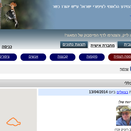
ו לייק, והצטרפו לדף הפייסבוק של המאגר!
בית
תצוגת נתונים
מחברת אישית
כניסה
ספת תצפית
מקומות
קבוצות
אנשים
ציפורים
שיתוף
ללי
ת
ביום
13/04/2014
בצאלים
ווח של:
 רזניק זכרו