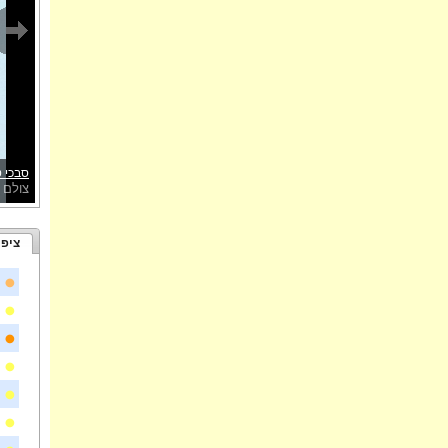
סבכי ט
צולם 
ציפו