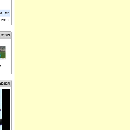
זמן ה
בתצפי
צופים 
י
תמונות