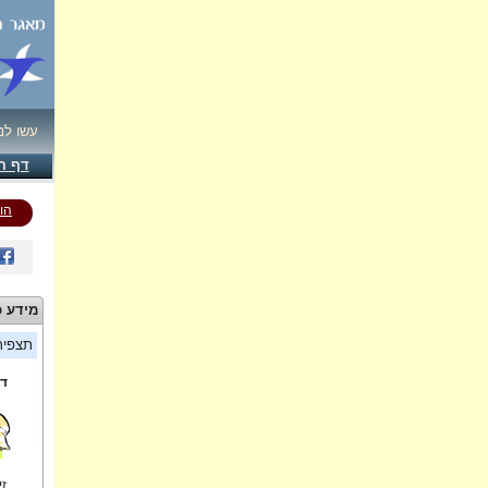
עשו לנ
דף ה
הו
מידע כ
תצפי
די
זי