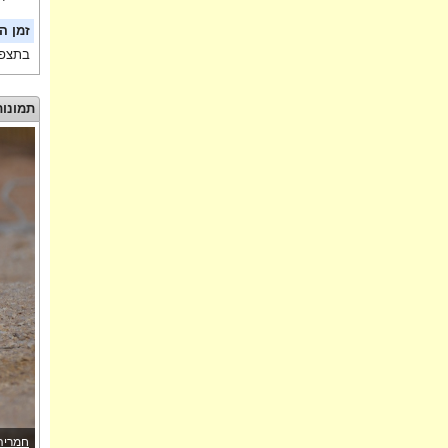
זמן ה
בתצפי
תמונות
חמריה