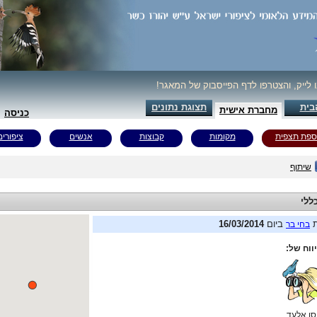
ו לייק, והצטרפו לדף הפייסבוק של המאגר!
בית
תצוגת נתונים
מחברת אישית
כניסה
ספת תצפית
מקומות
קבוצות
אנשים
ציפורים
שיתוף
ללי
ת
ביום
16/03/2014
בחי בר
ווח של:
סו אלעד