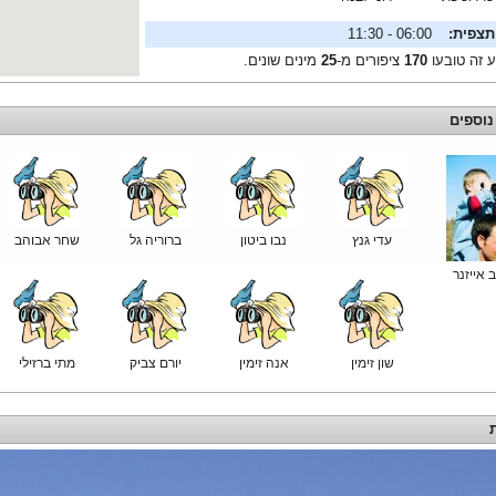
תצפית:
06:00 - 11:30
ע זה טובעו
170
ציפורים מ-
25
מינים שונים.
נוספים
עדי גנץ
נבו ביטון
ברוריה גל
שחר אבוהב
 אייזנר
שון זימין
אנה זימין
יורם צביק
מתי ברזילי