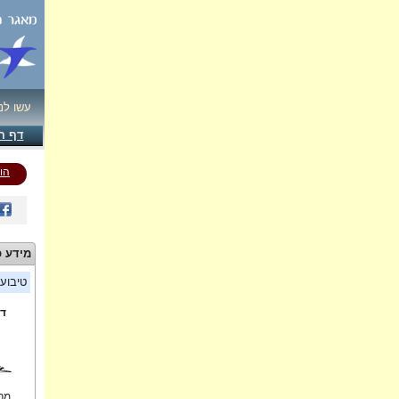
עשו לנ
דף ה
הו
מידע כ
טיבוע
די
מרכ