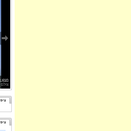
חנקן א
צולם 
ציפו
ציפו