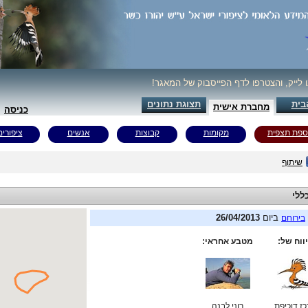
ו לייק, והצטרפו לדף הפייסבוק של המאגר!
בית
תצוגת נתונים
מחברת אישית
כניסה
ספת תצפית
מקומות
קבוצות
אנשים
ציפורים
שיתוף
ללי
ביום
26/04/2013
בירוחם
ווח של:
מטבע אחראי:
ז דוכיפת
רוני לבנה