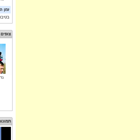
זמן ה
בטיבו
צופים 
נדב
תמונות