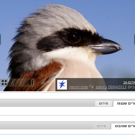
דום-גב
ביום
, ע"י
26/04/2013
בירוחם
מרכז דוכיפת
רים שנצפו
פירוט
רים שטובעו
פירוט