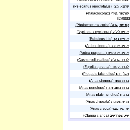
07/12/2017
ולה
שקנאי מצוי (Pelecanus onocrotalus)
פית באזור
אגמון
01/12/2017
קורמורן גמדי (Phalacrocorax
ולה
pygmeu
פית בנקודה באזור
01/12/2017
קורמורן גדול (Phalacrocorax carbo)
ת
אנפת לילה (Nycticorax nycticorax)
פית באזור
אגמון
01/12/2017
ולה
אנפית בקר (Bubulcus ibis)
פית באזור
אנפה אפורה (Ardea cinerea)
עמק
03/11/2017
ר
אנפה ארגמנית (Ardea purpurea)
לבנית גדולה (Casmerodius albus)
לבנית קטנה (Egretta garzetta)
מגלן חום (Plegadis falcinellus)
ברווז אפור (Anas strepera)
ברווז צהוב-מצח (Anas penelope)
ברכיה (Anas platyrhynchos)
מרית צפונית (Anas clypeata)
שרשיר מצוי (Anas crecca)
עיט צפרדעים (Clanga clanga)
עיט גמדי (Hieraaetus pennatus)
דאה שחורת-כתף (Elanus caeruleus)