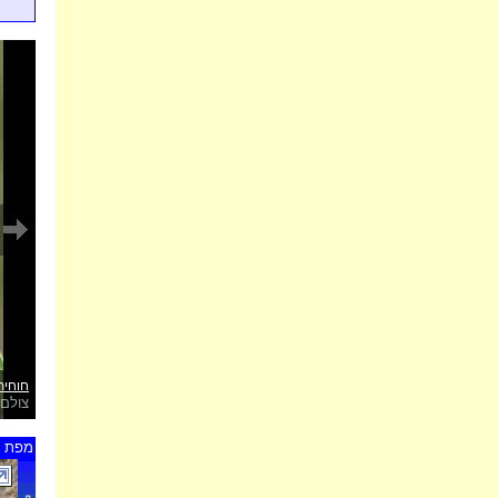
חוחית
צולם 
מפת ת