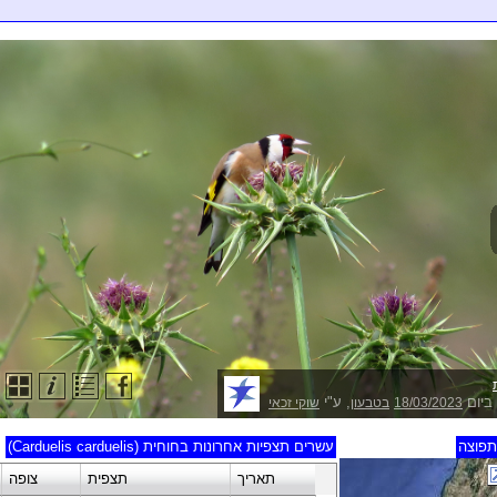
ביום
, ע"י
18/03/2023
בטבעון
שוקי זכאי
פוצה
עשרים תצפיות אחרונות בחוחית (Carduelis carduelis)
תאריך
תצפית
צופה