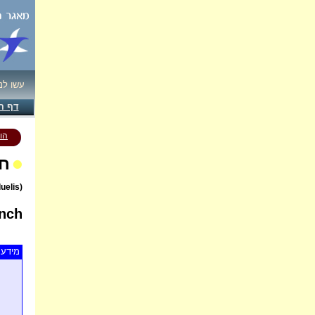
עשו לנ
דף ה
הו
חו
(Carduelis carduelis)
inch
מידע 