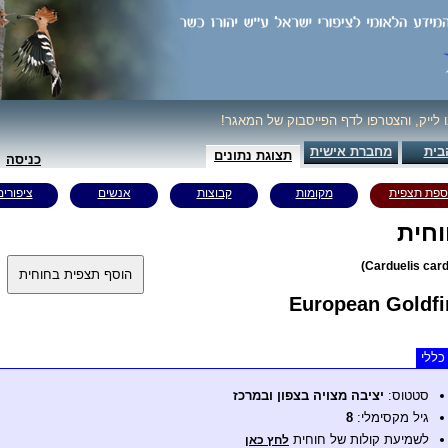
ו לייק, והצטרפו לדף הפייסבוק של המאגר!
בית
מחברת אישית
תצוגת נתונים
כניסה
ספת תצפית
מקומות
קבוצות
אנשים
ציפורים
חית
European Goldf
כללי
סטטוס:
יציבה מצויה בצפון ובמרכז
גיל מקסימלי:
8
לשמיעת קולות של חוחית
לחץ כאן