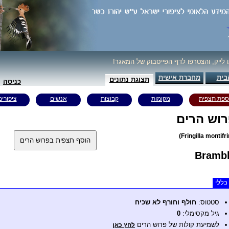
ו לייק, והצטרפו לדף הפייסבוק של המאגר!
בית
מחברת אישית
תצוגת נתונים
כניסה
ספת תצפית
מקומות
קבוצות
אנשים
ציפורים
וש הרים
Brambl
כללי
סטטוס:
חולף וחורף לא שכיח
גיל מקסימלי:
0
לשמיעת קולות של פרוש הרים
לחץ כאן