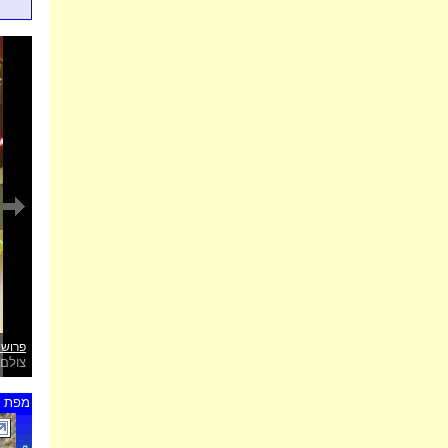
פרוש 
צולם 
מפת ת