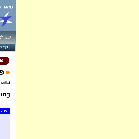
עשו לנ
דף ה
הו
פר
(Fringilla montifringilla)
ing
מידע 