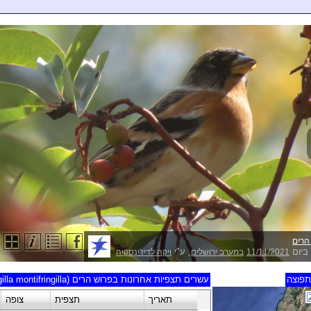
הרים
ביום
, ע"י
11/11/2021
במערב ירושלים
ויקה לדיז'ינסקיה
פוצה
עשרים תצפיות אחרונות בפרוש הרים (Fringilla montifringilla)
תאריך
תצפית
צופה