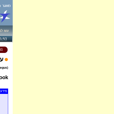
עשו לנ
דף ה
הו
עו
(Corvus frugilegus)
ook
מידע 