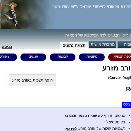
ו לייק, והצטרפו לדף הפייסבוק של המאגר!
בית
מחברת אישית
תצוגת נתונים
כניסה
ספת תצפית
מקומות
קבוצות
אנשים
ציפורים
רב מזרע
R
כללי
סטטוס:
חורף לא שכיח בצפון ובמרכז
גיל מקסימלי:
לשמיעת קולות של עורב מזרע
לחץ כאן