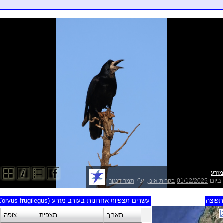
מזרע
ביום
, ע"י
01/12/2025
בקרית אונו
תמר דנגור
פוצה
עשרים תצפיות אחרונות בעורב מזרע (Corvus frugilegus)
תאריך
תצפית
צופה