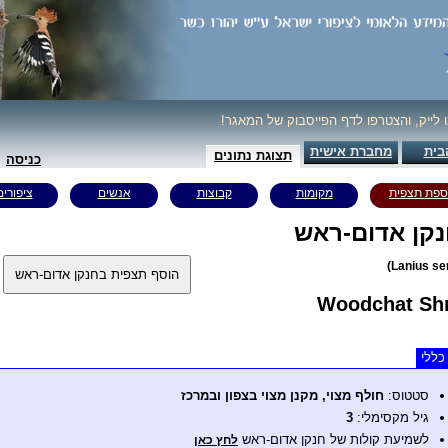
ו לייק, והצטרפו לדף הפייסבוק של המאגר!
בית
מחברת אישית
תצוגת נתונים
כניסה
ספת תצפית
מקומות
קבוצות
אנשים
ציפורים
קן אדום-ראש
Woodchat Shr
כללי
סטטוס:
חולף מצוי, מקנן מצוי בצפון ובמרכז
גיל מקסימלי:
3
לשמיעת קולות של חנקן אדום-ראש
לחץ כאן