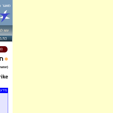
עשו לנ
דף ה
הו
חנ
(Lanius senator)
ike
מידע 