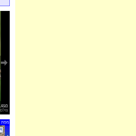
חנקן 
צולם 
מפת ת