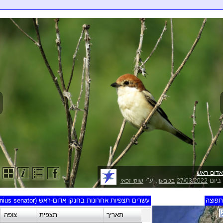
אדום-ראש
ביום
, ע"י
27/03/2022
בטבעון
שוקי זכאי
פוצה
עשרים תצפיות אחרונות בחנקן אדום-ראש (Lanius senator)
תאריך
תצפית
צופה