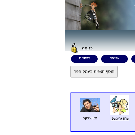
כניסה
אנשים
ציפורים
ירון צ'רקה
שרון גרינשפון