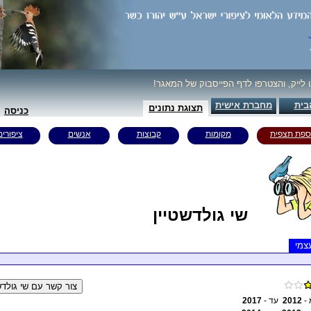
ו לייק, והצטרפו לדף הפייסבוק של המאגר!
בית
מחברת אישית
תצוגת נתונים
כניסה
ספת תצפית
מקומות
קבוצות
אנשים
ציפורים
שי גולדשטיין
צמי
 -
2012
עד -
2017