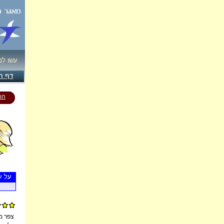
עשו לנ
דף ה
הו
על ע
צפר מ