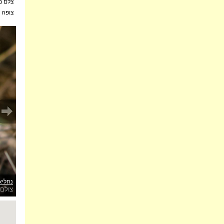
צלם מ
צופה 
נחליאל
צולם 