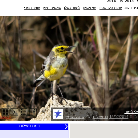
 -
2013
עד -
2014
ביחד עם:
עמית גולדשטיין
שי אגמון
ליאור כסלו
סאטיה הימן
עומר תמרי
י לימוני
ביום
, ע"י
15/02/2014
בנחשולים
שי גולדשטיין
רמת פעילות