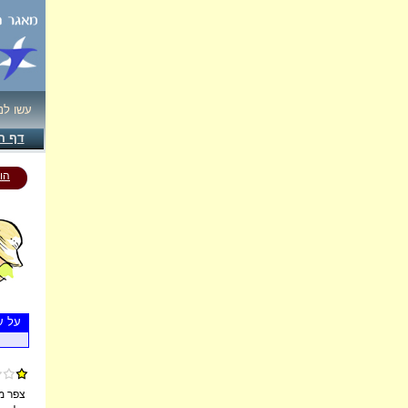
עשו לנ
דף ה
הו
על ע
צפר מ