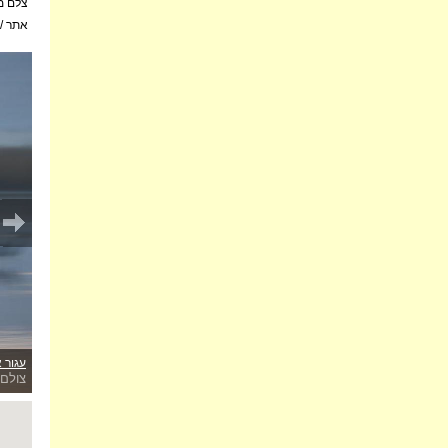
צלם מ
אתר / 
עגור 
צולם 