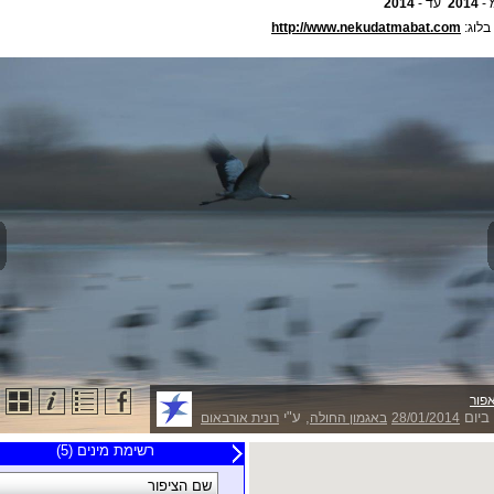
 -
2014
עד -
2014
בלוג:
http://www.nekudatmabat.com
אפור
ביום
, ע"י
28/01/2014
באגמון החולה
רונית אורבאום
20 תצפיות אחרונות
רשימת מינים (5)
צופה
שם הציפור
תאריך