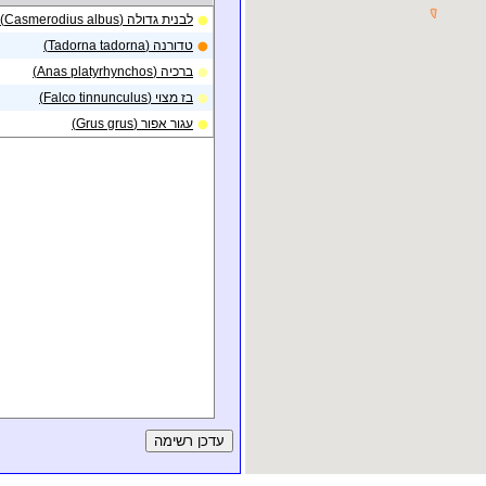
תצפית באזור
לבנית גדולה (Casmerodius albus)
אגמון
28/01/2014
החולה
טדורנה (Tadorna tadorna)
ברכיה (Anas platyrhynchos)
בז מצוי (Falco tinnunculus)
עגור אפור (Grus grus)