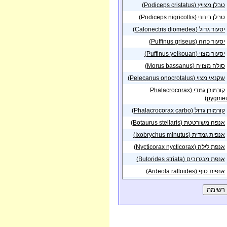
לות אשקלון
טבלן מצויץ (Podiceps cristatus)
פית בנקודה באזור
26/10/2018
טבלן בינוני (Podiceps nigricollis)
ף השרון
יסעור גדול (Calonectris diomedea)
פית באזור
נאות
27/03/2018
דר
יסעור כהה (Puffinus griseus)
פית באזור
יסעור מצוי (Puffinus yelkouan)
שדה
15/09/2017
קר
סולה מצויה (Morus bassanus)
29/12/2016
ירוחם
פית באזור
שקנאי מצוי (Pelecanus onocrotalus)
פית באזור
רביבים -
29/12/2016
קורמורן גמדי (Phalacrocorax
מים
pygmeu
29/12/2016
עזוז
פית באזור
קורמורן גדול (Phalacrocorax carbo)
28/12/2016
דודאים
פית באזור
אנפה משורטטת (Botaurus stellaris)
פית באזור
אורים -
28/12/2016
אנפית גמדית (Ixobrychus minutus)
רב
אנפת לילה (Nycticorax nycticorax)
13/02/2016
ניצנה
פית באזור
אנפת מנגרובים (Butorides striata)
פית באזור
הר כרמל
12/12/2015
ומי
אנפית סוף (Ardeola ralloides)
12/12/2015
מגידו
אנפית בקר (Bubulcus ibis)
פית באזור
פית באזור
אנפה אפורה (Ardea cinerea)
אורים -
11/12/2015
רב
אנפה ארגמנית (Ardea purpurea)
פית באזור
נחל
28/11/2015
לבנית גדולה (Casmerodius albus)
לים עליון