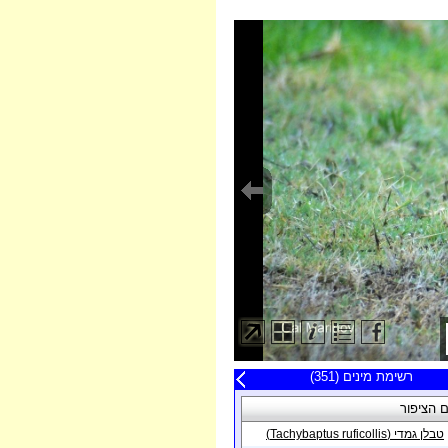
20 תצפיות אחרונות
רשימת מינים (351)
פה
 הציפור
תאריך
טבלן גמדי (Tachybaptus ruficollis)
פית בנקודה באזור
12/09/2019