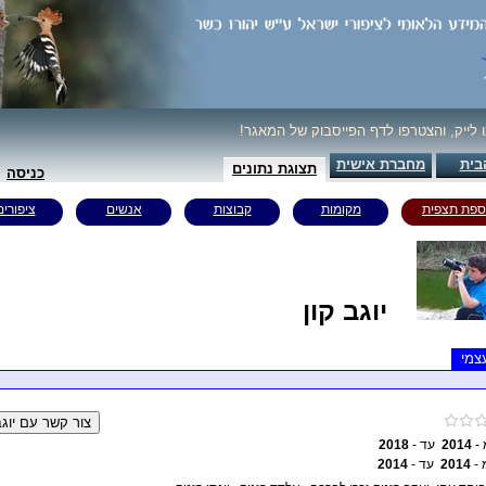
נו לייק, והצטרפו לדף הפייסבוק של המאגר
בית
מחברת אישית
תצוגת נתונים
כניסה
ספת תצפית
מקומות
קבוצות
אנשים
ציפורים
יוגב קון
צמי
2018
עד -
2014
 מ
2014
עד -
2014
 מ