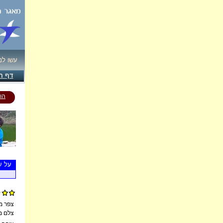
עשו ל!
דף ה
הו
על ע
צפר -
צלם -