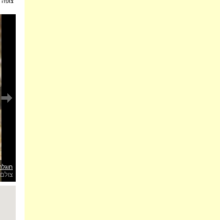
צופה:
חוגלת
צולם 