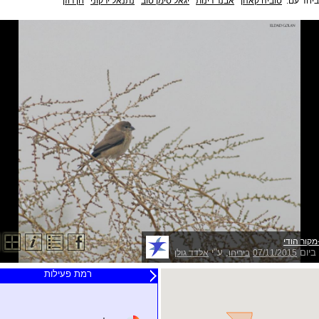
ביחד עם:
טוביה קאהן
אבנר רינות
יגאל סימן טוב
נתנאל ירקוני
חן רוזן
מקור הודי
ביום
, ע"י
07/11/2015
ביריחו
אלדד גולן
רמת פעילות