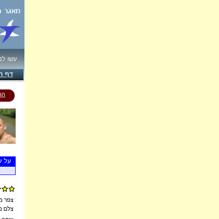
עשו לנ
דף ה
הו
על ע
צפר מ
צלם מ