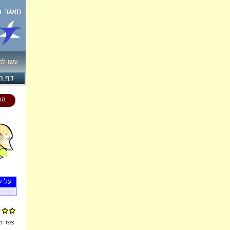
עשו ל!
דף ה
הו
על ע
צפר -