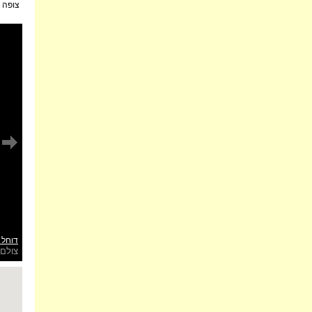
צופה:
דוחל ס
צולם 