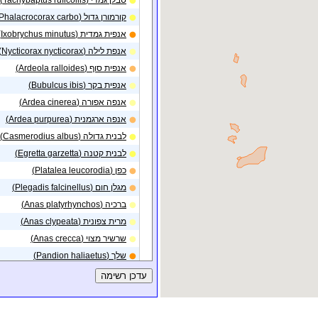
טבלן גמדי (Tachybaptus ruficollis)
טיבוע באזור
ירוחם
08/09/2015
קורמורן גדול (Phalacrocorax carbo)
תצפית באזור
באר
02/09/2015
שבע (עיר)
אנפית גמדית (Ixobrychus minutus)
אנפת לילה (Nycticorax nycticorax)
28/10/2014
ירוחם
טיבוע באזור
אנפית סוף (Ardeola ralloides)
18/01/2014
נתניה
תצפית באזור
אנפית בקר (Bubulcus ibis)
תצפית בנקודה באזור
25/12/2013
מכתשים
אנפה אפורה (Ardea cinerea)
אנפה ארגמנית (Ardea purpurea)
תצפית בנקודה באזור
25/12/2013
מכתשים
לבנית גדולה (Casmerodius albus)
תצפית בנקודה באזור
13/10/2013
לבנית קטנה (Egretta garzetta)
ירוחם
כפן (Platalea leucorodia)
תצפית בנקודה באזור
19/07/2013
ירוחם
מגלן חום (Plegadis falcinellus)
ברכיה (Anas platyrhynchos)
טיבוע באזור
גבעות
28/03/2013
להב
מרית צפונית (Anas clypeata)
תצפית בנקודה באזור
27/12/2012
שרשיר מצוי (Anas crecca)
ירוחם
שלך (Pandion haliaetus)
תצפית בנקודה באזור
24/10/2012
ירוחם
עיט חורש (Clanga pomarina)
18/10/2012
ירוחם
טיבוע באזור
זרון סוף (Circus aeruginosus)
זרון פס (Circus pygargus)
תצפית בנקודה באזור
18/10/2012