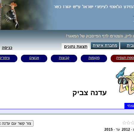
נו לייק, והצטרפו לדף הפייסבוק של המאגר
בית
מחברת אישית
תצוגת נתונים
כניסה
ספת תצפית
מקומות
קבוצות
אנשים
ציפורים
עדנה צביק
צמי
2015
עד -
2012
 מ