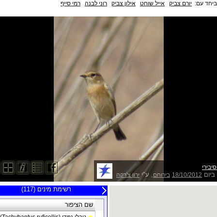
 ביחד עם
יורם צביק
אייל שוחט
אילון צביק
רוני לבנה
רמי סייף
יבירי
ביום
, ע"י
ירון צ'רקה
בירוחם
18/10/2012
20 תצפיות אחרונות
רשימת מינים (117)
צופה
שם הציפור
תאריך