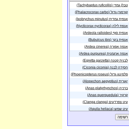
פית באזור
טבלן גמדי (Tachybaptus ruficollis)
אגמון
10/10/2014
ולה
קורמורן גדול (Phalacrocorax carbo)
פית באזור
באר
אנפית גמדית (Ixobrychus minutus)
04/10/2014
ע (עיר)
אנפת לילה (Nycticorax nycticorax)
פית באזור
באר
06/09/2014
ע (עיר)
אנפית סוף (Ardeola ralloides)
פית באזור
אנפית בקר (Bubulcus ibis)
באר
14/06/2014
ע (עיר)
אנפה אפורה (Ardea cinerea)
פית באזור
באר
אנפה ארגמנית (Ardea purpurea)
31/05/2014
ע (עיר)
לבנית קטנה (Egretta garzetta)
פית באזור
ירוחם
19/05/2014
חסידה לבנה (Ciconia ciconia)
פית באזור
ירוחם
14/05/2014
פלמינגו גדול (Phoenicopterus roseus)
יאורית (Alopechon aegyptius)
פית באזור
אשל
11/05/2014
שיא
ברכיה (Anas platyrhynchos)
פית באזור
באר
קרקיר (Anas querquedula)
10/05/2014
ע (עיר)
עיט צפרדעים (Clanga clanga)
פית בנקודה באזור
03/05/2014
לת (עיר)
עיט שמש (Aquila heliaca)
עיט גמדי (Hieraaetus pennatus)
פית באזור
צפון
02/05/2014
לת
חוייאי הנחשים (Circaetus gallicus)
פית בנקודה באזור