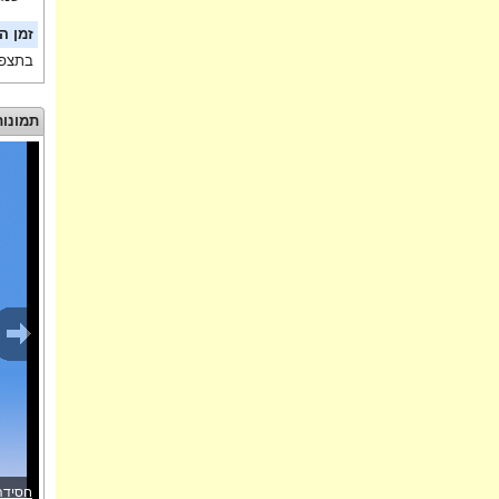
זמן ה
בתצפי
תמונות
חסידה