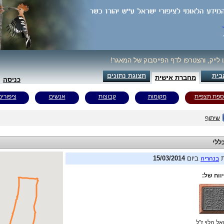
ו לייק, והצטרפו לדף הפייסבוק של המאגר!
בית
תצוגת נתונים
מחברת אישית
כניסה
ספת תצפית
מקומות
קבוצות
אנשים
ציפורים
שיתוף
ללי
ת
ביום
15/03/2014
בנהריה
ווח של:
ל הלוי ז"ל