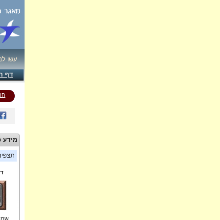
עשו לנ
דף ה
הו
מידע כ
תצפי
די
שמוא