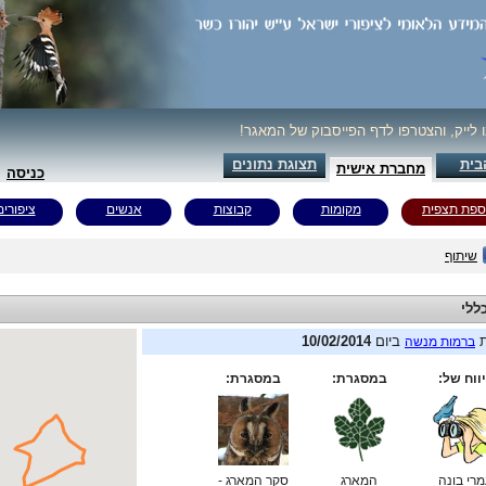
ו לייק, והצטרפו לדף הפייסבוק של המאגר!
בית
תצוגת נתונים
מחברת אישית
כניסה
ספת תצפית
מקומות
קבוצות
אנשים
ציפורים
שיתוף
ללי
ת
ביום
10/02/2014
ברמות מנשה
ווח של:
במסגרת:
במסגרת:
רי בונה
המארג
סקר המארג -