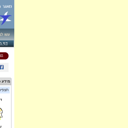
עשו לנ
דף ה
הו
מידע כ
תצפי
די
עמ