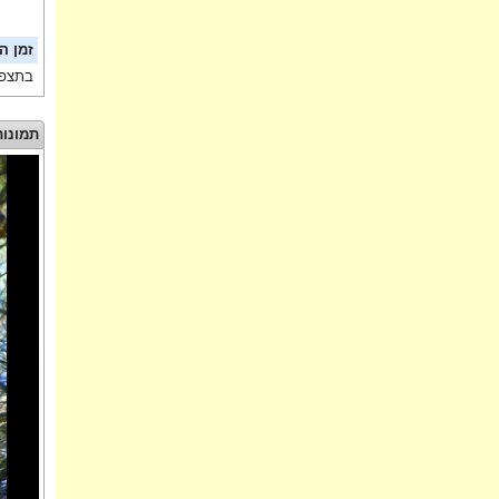
זמן ה
בתצפי
תמונות