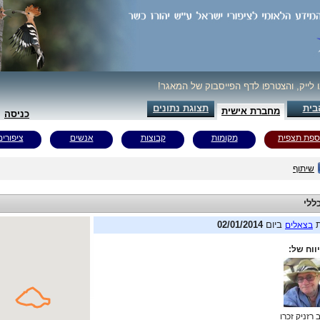
ו לייק, והצטרפו לדף הפייסבוק של המאגר!
בית
תצוגת נתונים
מחברת אישית
כניסה
ספת תצפית
מקומות
קבוצות
אנשים
ציפורים
שיתוף
ללי
ת
ביום
02/01/2014
בצאלים
ווח של:
 רזניק זכרו