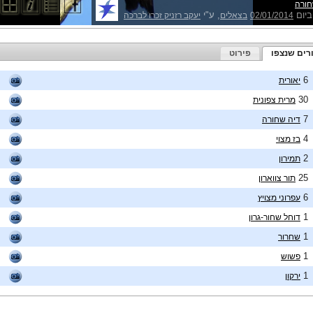
חורה
ביום
, ע"י
02/01/2014
בצאלים
יעקב רזניק זכרו לברכה
רים שנצפו
פירוט
6
יאורית
30
מרית צפונית
7
דיה שחורה
4
בז מצוי
2
תמירון
25
תור צווארון
6
עפרוני מצויץ
1
דוחל שחור-גרון
1
שחרור
1
פשוש
1
ירקון