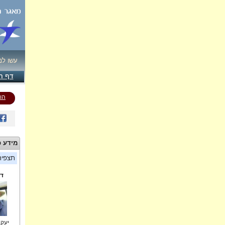
עשו לנ
דף ה
הו
מידע כ
תצפי
די
יעקב