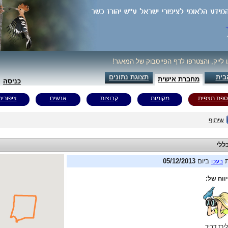
ו לייק, והצטרפו לדף הפייסבוק של המאגר!
בית
תצוגת נתונים
מחברת אישית
כניסה
ספת תצפית
מקומות
קבוצות
אנשים
ציפורים
שיתוף
ללי
ת
ביום
05/12/2013
בעכו
ווח של:
ירז דביר