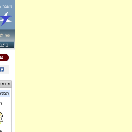
עשו לנ
דף ה
הו
מידע כ
תצפי
די
אל