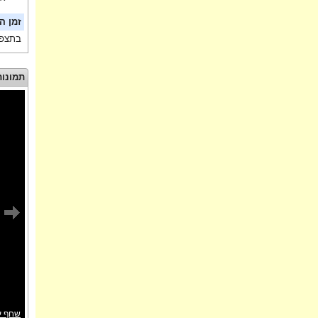
זמן ה
בתצפי
תמונות
שחף ע