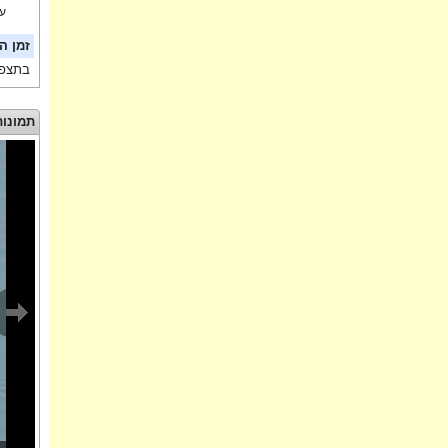
עו
זמן ה
בתצפי
תמונות