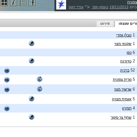
פונית
ביום
, ע"י
19/11/2013
בעמק חפר
עודד דגאי
רים שנצפו
פירוט
1
טבלן גמדי
1
שקנאי מצוי
6
כפן
2
טדורנה
52
ברכיה
5
מרית צפונית
6
שרשיר מצוי
5
אגמית מצויה
4
תמירון
1
שחף צר-מקור