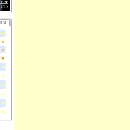
מרית צ
צולם 
ציפו