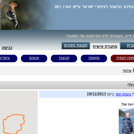
ו לייק, והצטרפו לדף הפייסבוק של המאגר!
בית
תצוגת נתונים
מחברת אישית
כניסה
ספת תצפית
מקומות
קבוצות
אנשים
ציפורים
שיתוף
ללי
ת
ביום
19/11/2013
בעמק חפר
ווח של: