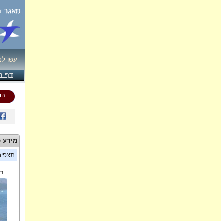
עשו לנ
דף ה
הו
מידע כ
תצפי
די