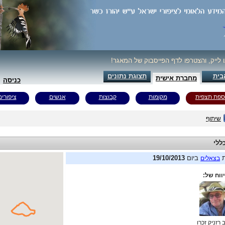
ו לייק, והצטרפו לדף הפייסבוק של המאגר!
בית
תצוגת נתונים
מחברת אישית
כניסה
ספת תצפית
מקומות
קבוצות
אנשים
ציפורים
שיתוף
ללי
ת
ביום
19/10/2013
בצאלים
ווח של:
 רזניק זכרו