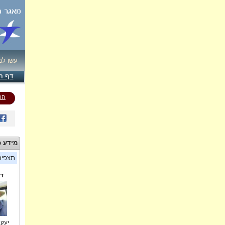
עשו לנ
דף ה
הו
מידע כ
תצפי
די
יעקב