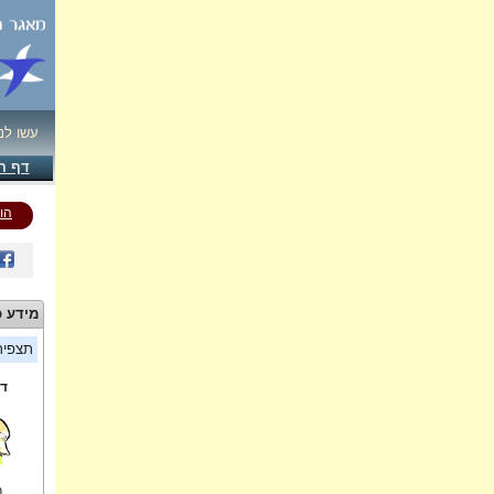
עשו לנ
דף ה
הו
מידע כ
תצפי
די
ר