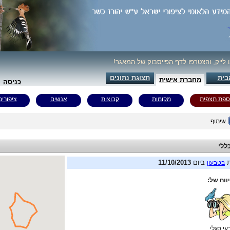
ו לייק, והצטרפו לדף הפייסבוק של המאגר!
בית
תצוגת נתונים
מחברת אישית
כניסה
ספת תצפית
מקומות
קבוצות
אנשים
ציפורים
שיתוף
ללי
ת
ביום
11/10/2013
בטבעון
ווח של:
עי סגלי