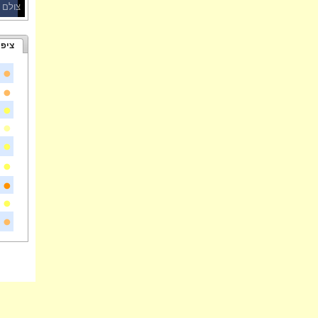
עקב חו
צולם 
ציפו