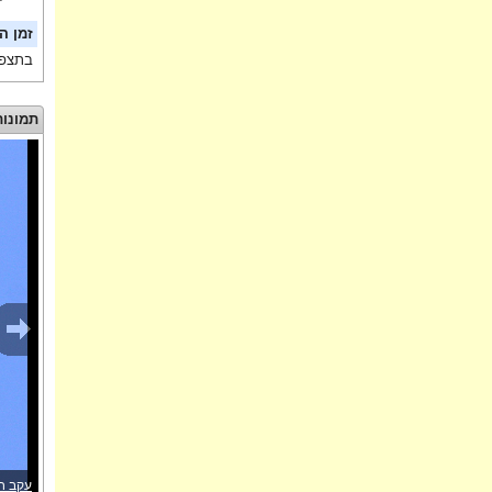
זמן ה
בתצפי
תמונות