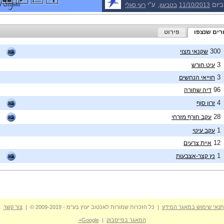
רף מזרחי
ביום
, ע"י
11/10/2013
בטבעון
רעי סגלי
רים שנצפו
פירוט
300
שקנאי מצוי
3
עיט חורש
3
חוייאי הנחשים
96
דיה שחורה
4
זרון סוף
28
עקב חורף מזרחי
1
עקב עיטי
12
איית צרעים
1
נץ קצר-אצבעות
תנאי שימוש במאגר המידע
| כל הזכויות שמורות לאכטוב יעוץ בע"מ - 2009-2019 © |
צור קשר
המאגר בפייסבוק
|
Google+