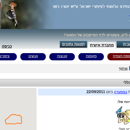
ו לייק, והצטרפו לדף הפייסבוק של המאגר!
בית
תצוגת נתונים
מחברת אישית
כניסה
ספת תצפית
מקומות
קבוצות
אנשים
ציפורים
שיתוף
ללי
ת
ביום
22/09/2011
במסעדה
ווח של:
עי סגלי