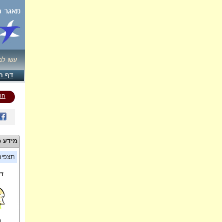
עשו לנ
דף ה
הו
מידע כ
תצפי
די
ר