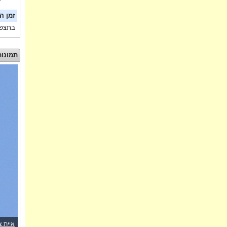
זמן ה
בתצפי
תמונות
איית צ