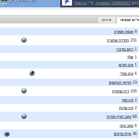
ביום
, ע"י
22/09/2011
במסעדה
רעי סגלי
רים שנצפו
פירוט
8
אנפה אפורה
231
חסידה שחורה
1
רחם מדברי
1
שלך
1
עיט חורש
6
עיט גמדי
23
חוייאי הנחשים
105
דיה שחורה
2
זרון סוף
2
זרון שדות
68
עקב חורף מזרחי
6
עקב עיטי
36
איית צרעים