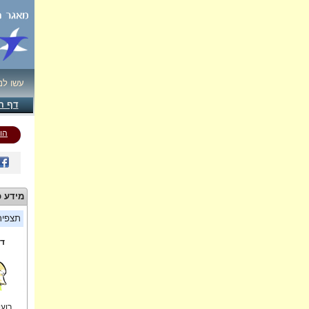
עשו לנ
דף ה
הו
מידע כ
תצפי
די
רועי