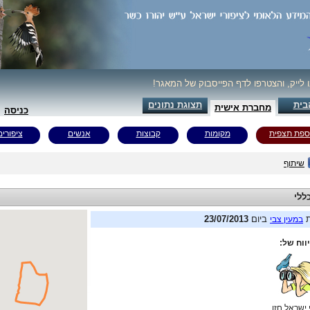
ו לייק, והצטרפו לדף הפייסבוק של המאגר!
בית
תצוגת נתונים
מחברת אישית
כניסה
ספת תצפית
מקומות
קבוצות
אנשים
ציפורים
שיתוף
ללי
ת
ביום
23/07/2013
במעין צבי
ווח של:
 ישראל חזן