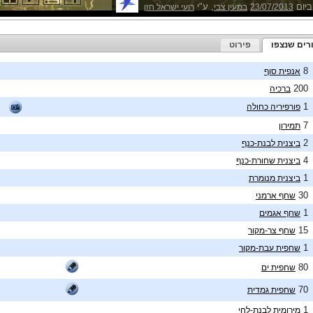
ביום
, ע"י
23/07/2013
במעין צבי
רועי ישראל חזן
רים שנצפו
פירוט
8
אנפית סוף
200
ברכיה
1
פורפיריה כחולה
7
תמירון
2
ביצנית לבנת-כנף
4
ביצנית שחורת-כנף
1
ביצנית מנומרת
30
שחף ארמני
1
שחף אגמים
15
שחף צר-מקור
1
שחפית עבת-מקור
80
שחפית ים
70
שחפית גמדית
1
מירומית לבנת-לחי